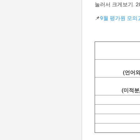
눌러서 크게보기. 2
📌
9월 평가원 모의
(언어와
(미적분